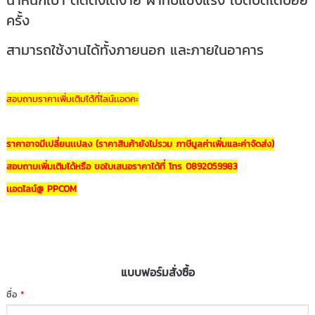
น้ำหนักเบา ติดตั้งได้ง่าย ฝาทึบแข็งแรง เปิดปิดได้บ่อย
ครั้ง
สามารถใช้งานได้ทั้งภายนอก และภายในอาคาร
สอบถามราคาเพิ่มเติมได้ที่ไลน์เเอดคะ
ราคาอาจมีเปลี่ยนเเปลง (ราคาสินค้ายังไม่รวม ภาษีมูลค่าเพิ่มและค่าจัดส่ง)
สอบถามเพิ่มเติมได้หรือ ขอใบเสนอราคาได้ที่ โทร 0892059983
เเอดไลน์@ PPCOM
แบบฟอร์มสั่งซื้อ
ชื่อ
*