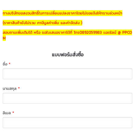
ทางบริษัทขอสงวนสิทธิ์ในการเปลี่ยนแปลงราคาโดยไม่ขอแจ้งให้ทราบล่วงหน้า
(ราคาสินค้ายังไม่รวม ภาษีมูลค่าเพิ่ม และค่าจัดส่ง )
สอบถามเพิ่มเติมได้ หรือ ขอใบเสนอราคาได้ที่ โทร0892059983 เเอดไลน์ @ PPCO
M
แบบฟอร์มสั่งซื้อ
ชื่อ
*
นามสกุล
*
อีเมล
*