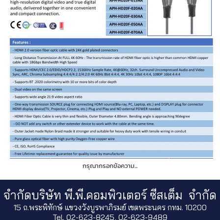
กรุณากรอกข้อความ...
จำกัดบริษัท พี.พี.คอมพิวเตอร์ ซีสเต็ม จำกัด
15 ถ.พระพิทักษ์ แขวงวังบูรพาภิรมย์ เขตพระนคร กทม. 10200
Tel. 02-623-8245, 02-623-9489