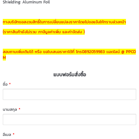
Shielding: Aluminum Foil
ทางบริษัทขอสงวนสิทธิ์ในการเปลี่ยนแปลงราคาโดยไม่ขอแจ้งให้ทราบล่วงหน้า
(ราคาสินค้ายังไม่รวม ภาษีมูลค่าเพิ่ม และค่าจัดส่ง )
สอบถามเพิ่มเติมได้ หรือ ขอใบเสนอราคาได้ที่ โทร0892059983 เเอดไลน์ @ PPCO
M
แบบฟอร์มสั่งซื้อ
ชื่อ
*
นามสกุล
*
อีเมล
*