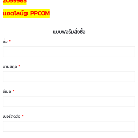
2059983
เเอดไลน์@ PPCOM
แบบฟอร์มสั่งซื้อ
ชื่อ
*
นามสกุล
*
อีเมล
*
เบอร์ติดต่อ
*