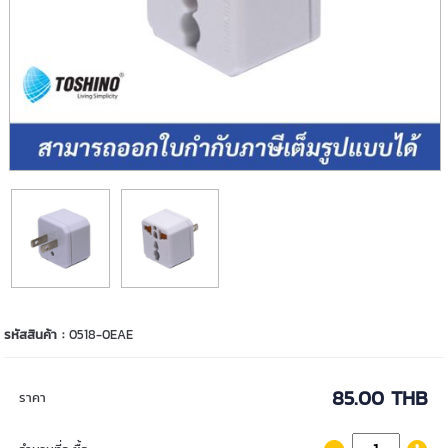
รหัสสินค้า :
0518-0EAE
85.00 THB
ราคา