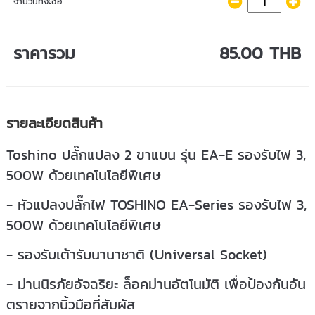
จำนวนที่จะซื้อ
ราคารวม
85.00 THB
รายละเอียดสินค้า
Toshino ปลั๊กแปลง 2 ขาแบน รุ่น EA-E รองรับไฟ 3,
500W ด้วยเทคโนโลยีพิเศษ
- หัวแปลงปลั๊กไฟ TOSHINO EA-Series รองรับไฟ 3,
500W ด้วยเทคโนโลยีพิเศษ
- รองรับเต้ารับนานาชาติ (Universal Socket)
- ม่านนิรภัยอัจฉริยะ ล็อคม่านอัตโนมัติ เพื่อป้องกันอัน
ตรายจากนิ้วมือที่สัมผัส