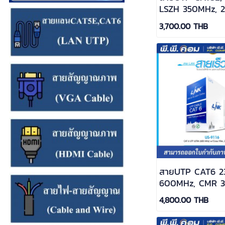
LSZH 350MHz, 
305 M.สีขาว ; L
3,700.00 THB
9015LSZH
สายUTP CAT6 2
600MHz, CMR 3
LINK/US-9116LS
4,800.00 THB