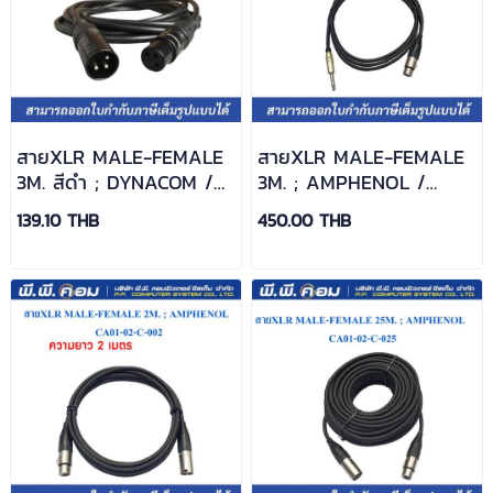
สายXLR MALE-FEMALE
สายXLR MALE-FEMALE
3M. สีดำ ; DYNACOM /
3M. ; AMPHENOL /
J021-PLUG XLR+JACK
CA01-02-C-003
139.10 THB
450.00 THB
XLR-3M