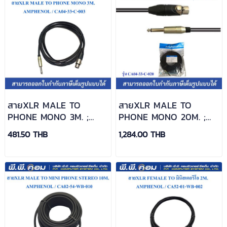
สายXLR MALE TO
สายXLR MALE TO
PHONE MONO 3M. ;
PHONE MONO 20M. ;
AMPHENOL / CA04-33-
AMPHENOL / CA04-33-
481.50 THB
1,284.00 THB
C-003
C-020