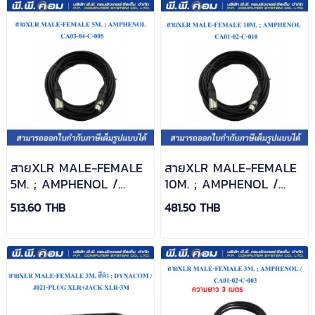
สายXLR MALE-FEMALE
สายXLR MALE-FEMALE
5M. ; AMPHENOL /
10M. ; AMPHENOL /
CA03-04-C-005
CA01-02-C-010
513.60 THB
481.50 THB